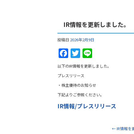
IR情報を更新しました。
投稿日
2026年2月9日
F
T
Li
a
w
n
以下のIR情報を更新しました。
c
itt
e
プレスリリース
e
er
・株主優待のお知らせ
b
下記よりご参照ください。
o
IR情報/プレスリリース
o
k
←
IR情報を