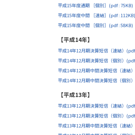
平成15年度通期 ［個別］(pdf : 75KB)
平成15年度中間 ［連結］(pdf : 112KB
平成15年度中間 ［個別］(pdf : 58KB)
【平成14年】
平成14年12月期決算短信（連結）(pdf : 
平成14年12月期決算短信（個別）(pdf : 
平成14年12月期中間決算短信（連結）(pdf
平成14年12月期中間決算短信（個別）(pdf
【平成13年】
平成13年12月期決算短信（連結）(pdf : 
平成13年12月期決算短信（個別）(pdf : 
平成13年12月期中間決算短信（連結）(pdf