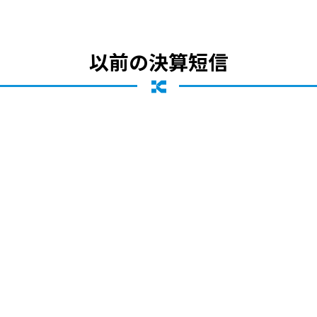
以前の決算短信