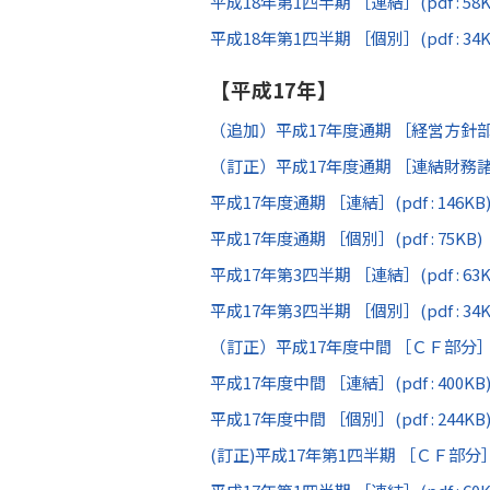
平成18年第1四半期 ［連結］(pdf : 58K
平成18年第1四半期 ［個別］(pdf : 34K
【平成17年】
（追加）平成17年度通期 ［経営方針部分］(
（訂正）平成17年度通期 ［連結財務諸表部分
平成17年度通期 ［連結］(pdf : 146KB
平成17年度通期 ［個別］(pdf : 75KB)
平成17年第3四半期 ［連結］(pdf : 63K
平成17年第3四半期 ［個別］(pdf : 34K
（訂正）平成17年度中間 ［ＣＦ部分］(pdf
平成17年度中間 ［連結］(pdf : 400KB
平成17年度中間 ［個別］(pdf : 244KB
(訂正)平成17年第1四半期 ［ＣＦ部分］(pd