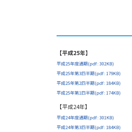
【平成25年】
平成25年度通期(pdf : 302KB)
平成25年第3四半期(pdf : 179KB)
平成25年第2四半期(pdf : 184KB)
平成25年第1四半期(pdf : 174KB)
【平成24年】
平成24年度通期(pdf : 301KB)
平成24年第3四半期(pdf : 184KB)