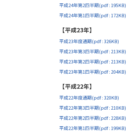
平成24年第2四半期(pdf : 195KB)
平成24年第1四半期(pdf : 172KB)
【平成23年】
平成23年度通期(pdf : 326KB)
平成23年第3四半期(pdf : 213KB)
平成23年第2四半期(pdf : 213KB)
平成23年第1四半期(pdf : 204KB)
【平成22年】
平成22年度通期(pdf : 320KB)
平成22年第3四半期(pdf : 210KB)
平成22年第2四半期(pdf : 228KB)
平成22年第1四半期(pdf : 199KB)