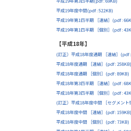
平成19年第3四半期(pdf : 69KB)
平成19年度中間(pdf : 522KB)
平成19年第1四半期 ［連結］(pdf : 66K
平成19年第1四半期 ［個別］(pdf : 43K
【平成18年】
(訂正）平成18年度通期 ［連結］(pdf : 
平成18年度通期 ［連結］(pdf : 258KB
平成18年度通期 ［個別］(pdf : 89KB)
平成18年第3四半期 ［連結］(pdf : 68K
平成18年第3四半期 ［個別］(pdf : 43K
(訂正）平成18年度中間 ［セグメント情報ほ
平成18年度中間 ［連結］(pdf : 159KB
平成18年度中間 ［個別］(pdf : 73KB)