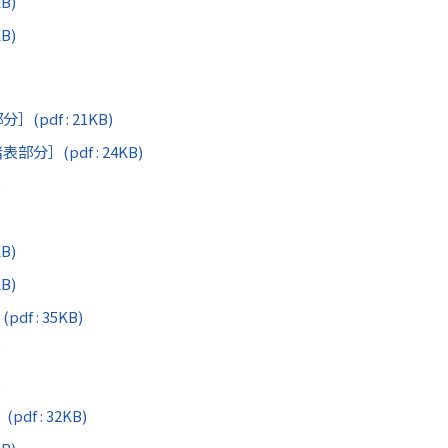
B)
B)
pdf : 21KB)
］(pdf : 24KB)
)
B)
B)
 : 35KB)
)
)
f : 32KB)