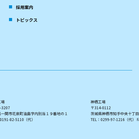
採用案内
トピックス
工場
神栖工場
-3207
〒314-0112
県一関市花泉町油島字内別当１９番地の１
茨城県神栖市知手中央十丁目
0191-82-5110（代）
TEL：0299-97-1216（代） F