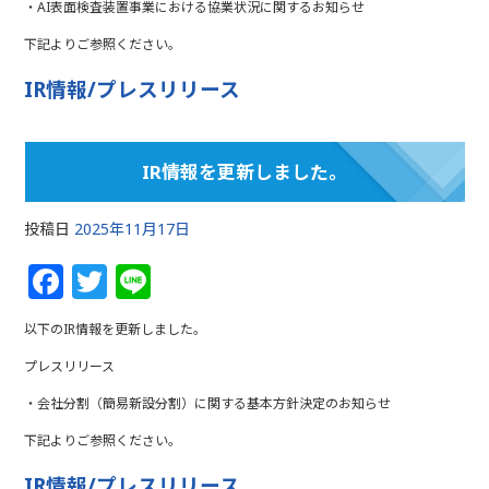
・AI表面検査装置事業における協業状況に関するお知らせ
b
r
下記よりご参照ください。
o
o
IR情報/プレスリリース
k
IR情報を更新しました。
投稿日
2025年11月17日
F
T
Li
a
w
n
以下のIR情報を更新しました。
c
itt
e
プレスリリース
e
e
・会社分割（簡易新設分割）に関する基本方針決定のお知らせ
b
r
下記よりご参照ください。
o
IR情報/プレスリリース