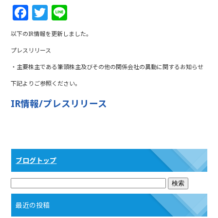
F
T
Li
a
w
n
以下のIR情報を更新しました。
c
itt
e
プレスリリース
e
e
・主要株主である筆頭株主及びその他の関係会社の異動に関するお知らせ
b
r
下記よりご参照ください。
o
o
IR情報/プレスリリース
k
ブログトップ
最近の投稿