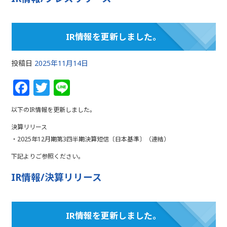
o
k
IR情報を更新しました。
投稿日
2025年11月14日
F
T
Li
a
w
n
以下のIR情報を更新しました。
c
itt
e
決算リリース
e
e
・2025年12月期第3四半期決算短信〔日本基準〕（連結）
b
r
下記よりご参照ください。
o
IR情報/決算リリース
o
k
IR情報を更新しました。