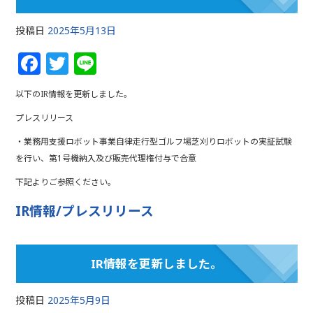
投稿日
2025年5月13日
F
T
Li
a
w
n
以下のIR情報を更新しました。
c
itt
e
プレスリリース
e
e
・業務用支援ロボット事業自律走行型ゴルフ場芝刈りロボットの実証試験
b
r
を行い、第1号機納入及び販売代理権付与で合意
o
下記よりご参照ください。
o
IR情報/プレスリリース
k
IR情報を更新しました。
投稿日
2025年5月9日