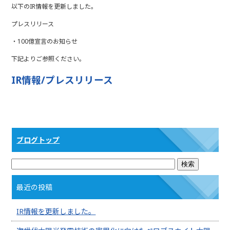
a
w
n
以下のIR情報を更新しました。
c
itt
e
プレスリリース
e
e
・100億宣言のお知らせ
b
r
下記よりご参照ください。
o
o
IR情報/プレスリリース
k
ブログトップ
最近の投稿
IR情報を更新しました。