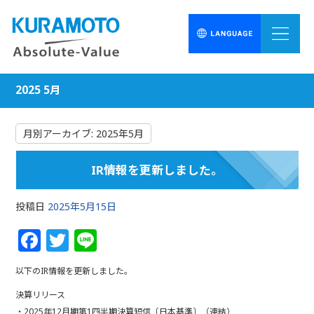
2025 5月
月別アーカイブ:
2025年5月
IR情報を更新しました。
投稿日
2025年5月15日
F
T
Li
a
w
n
以下のIR情報を更新しました。
c
itt
e
決算リリース
e
e
・2025年12月期第1四半期決算短信〔日本基準〕（連結）