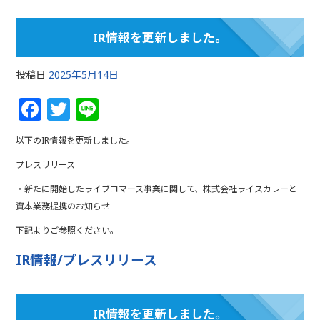
k
IR情報を更新しました。
投稿日
2025年5月14日
F
T
Li
a
w
n
以下のIR情報を更新しました。
c
itt
e
プレスリリース
e
e
・新たに開始したライブコマース事業に関して、株式会社ライスカレーと
b
r
資本業務提携のお知らせ
o
下記よりご参照ください。
o
IR情報/プレスリリース
k
IR情報を更新しました。