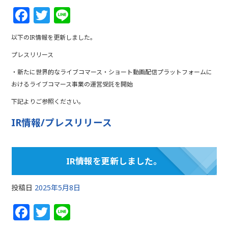
F
T
Li
a
w
n
以下のIR情報を更新しました。
c
itt
e
プレスリリース
e
e
・新たに世界的なライブコマース・ショート動画配信プラットフォームに
b
r
おけるライブコマース事業の運営受託を開始
o
下記よりご参照ください。
o
IR情報/プレスリリース
k
IR情報を更新しました。
投稿日
2025年5月8日
F
T
Li