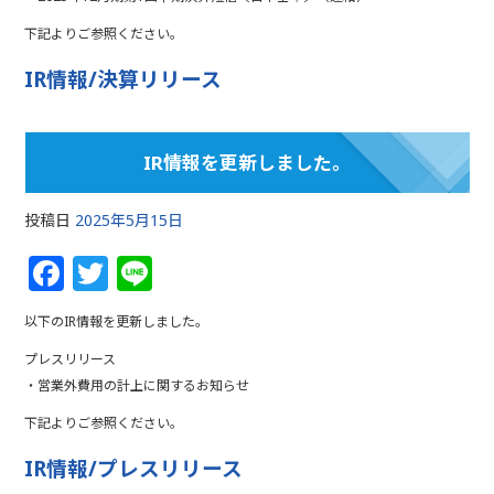
b
r
下記よりご参照ください。
o
IR情報/決算リリース
o
k
IR情報を更新しました。
投稿日
2025年5月15日
F
T
Li
a
w
n
以下のIR情報を更新しました。
c
itt
e
プレスリリース
e
e
・営業外費用の計上に関するお知らせ
b
r
下記よりご参照ください。
o
IR情報/プレスリリース
o