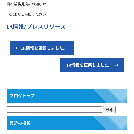
b
r
資本業務提携のお知らせ
o
下記よりご参照ください。
o
IR情報/プレスリリース
k
←
IR情報を更新しました。
IR情報を更新しました。
→
ブログトップ
最近の投稿