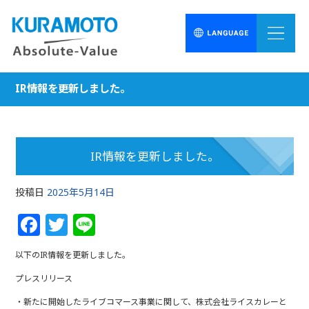
IR情報を更新しました。
IR情報を更新しました。
投稿日
2025年5月14日
F
T
Li
a
w
n
以下のIR情報を更新しました。
c
itt
e
プレスリリース
e
e
・新たに開始したライブコマース事業に関して、株式会社ライスカレーと