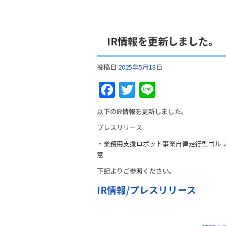
IR情報を更新しました。
投稿日
2025年5月13日
F
T
Li
a
w
n
以下のIR情報を更新しました。
c
itt
e
プレスリリース
e
er
・業務用支援ロボット事業自律走行型ゴル
b
意
o
下記よりご参照ください。
o
IR情報/プレスリリース
k