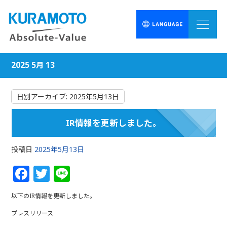
2025 5月 13
日別アーカイブ:
2025年5月13日
IR情報を更新しました。
投稿日
2025年5月13日
F
T
Li
a
w
n
以下のIR情報を更新しました。
c
itt
e
プレスリリース
e
e