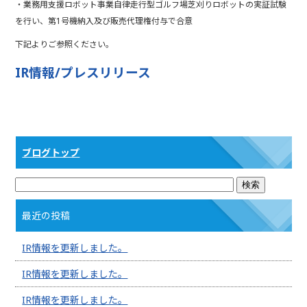
・業務用支援ロボット事業自律走行型ゴルフ場芝刈りロボットの実証試験
b
r
を行い、第1号機納入及び販売代理権付与で合意
o
下記よりご参照ください。
o
IR情報/プレスリリース
k
ブログトップ
最近の投稿
IR情報を更新しました。
IR情報を更新しました。
IR情報を更新しました。