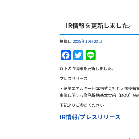
IR情報を更新しました。
投稿日
2025年10月23日
F
T
Li
a
w
n
以下のIR情報を更新しました。
c
itt
e
プレスリリース
e
er
・徳業エネルギー日本株式会社と大規模蓄電
b
事業に関する業務提携基本契約（MOU）締
o
下記よりご参照ください。
o
IR情報/プレスリリース
k