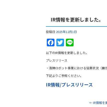
IR情報を更新しました。
投稿日
2025年12月1日
F
T
Li
a
w
n
以下のIR情報を更新しました。
c
itt
e
プレスリリース
e
er
・清掃ロボット事業における協業状況（展
b
下記よりご参照ください。
o
IR情報/プレスリリース
o
k
←
IR情報を