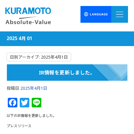
2025 4月 01
日別アーカイブ:
2025年4月1日
IR情報を更新しました。
投稿日
2025年4月1日
F
T
Li
a
w
n
以下のIR情報を更新しました。
c
itt
e
プレスリリース
e
e