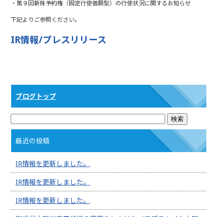
・第９回新株予約権（固定行使価額型）の行使状況に関するお知らせ
b
r
下記よりご参照ください。
o
o
IR情報/プレスリリース
k
ブログトップ
最近の投稿
IR情報を更新しました。
IR情報を更新しました。
IR情報を更新しました。