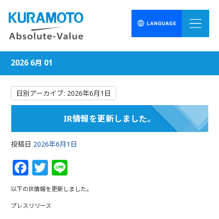
2026 6月 01
日別アーカイブ:
2026年6月1日
IR情報を更新しました。
投稿日
2026年6月1日
F
T
Li
a
w
n
以下のIR情報を更新しました。
c
itt
e
プレスリリース
e
e